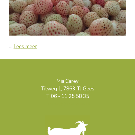
…
Lees meer
Mia Carey
Tilweg 1, 7863 TJ Gees
T 06 - 11 25 58 35
mcarey@miacarey.nl