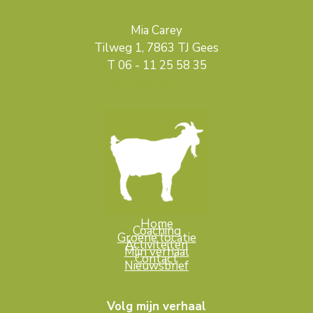
Mia Carey
Tilweg 1, 7863 TJ Gees
T 06 - 11 25 58 35
mcarey@miacarey.nl
Home
Coaching
Groene locatie
Activiteiten
Mijn verhaal
Contact
Nieuwsbrief
Volg mijn verhaal