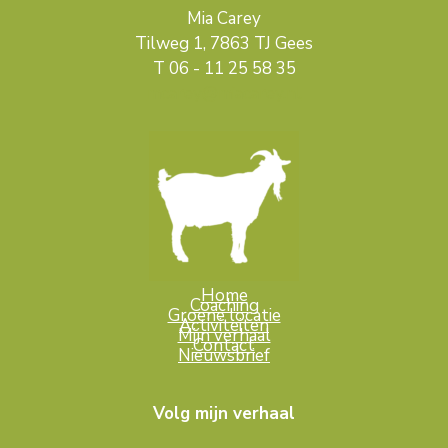
Mia Carey
Tilweg 1, 7863 TJ Gees
T 06 - 11 25 58 35
mcarey@miacarey.nl
Home
Coaching
Groene locatie
Activiteiten
Mijn verhaal
Contact
Nieuwsbrief
Volg mijn verhaal