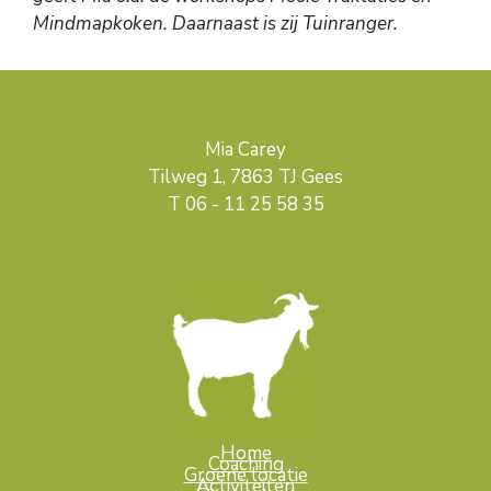
Mindmapkoken. Daarnaast is zij Tuinranger.
Mia Carey
Tilweg 1, 7863 TJ Gees
T 06 - 11 25 58 35
mcarey@miacarey.nl
Home
Coaching
Groene locatie
Activiteiten