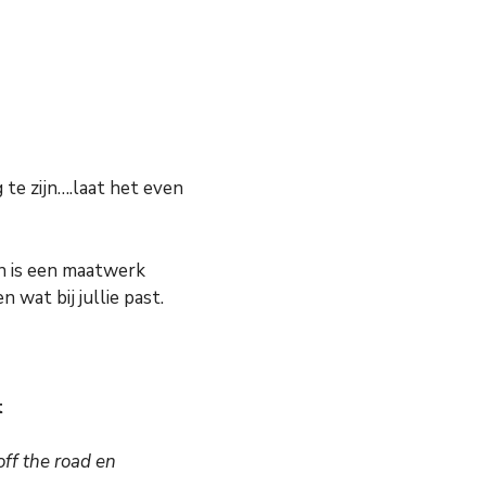
te zijn….laat het even
an is een maatwerk
wat bij jullie past.
t
ff the road en