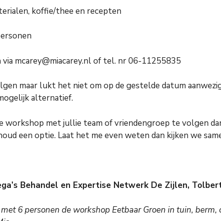
terialen, koffie/thee en recepten
personen
 via mcarey@miacarey.nl of tel. nr 06-11255835
olgen maar lukt het niet om op de gestelde datum aanwezig 
ogelijk alternatief.
m de workshop met jullie team of vriendengroep te volgen d
oud een optie. Laat het me even weten dan kijken we samen 
ega’s Behandel en Expertise Netwerk De Zijlen, Tolber
e met 6 personen de workshop Eetbaar Groen in tuin, berm, o