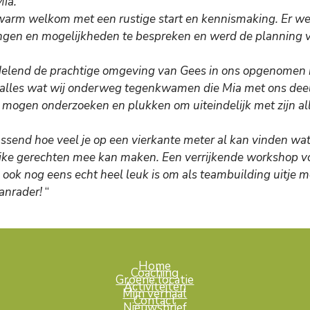
Mia.
 warm welkom met een rustige start en kennismaking. Er wer
en en mogelijkheden te bespreken en werd de planning 
elend de prachtige omgeving van Gees in ons opgenomen m
 alles wat wij onderweg tegenkwamen die Mia met ons deelde
 mogen onderzoeken en plukken om uiteindelijk met zijn al
assend hoe veel je op een vierkante meter al kan vinden wat
rlijke gerechten mee kan maken. Een verrijkende workshop v
ok nog eens echt heel leuk is om als teambuilding uitje me
anrader!
“
Home
Coaching
Groene locatie
Activiteiten
Mijn verhaal
Contact
Nieuwsbrief