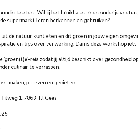
undig te eten. Wil jij het bruikbare groen onder je voeten,
in de supermarkt leren herkennen en gebruiken?
ij uit de natuur kunt eten en dit groen in jouw eigen omgev
spiratie en tips over verwerking. Dan is deze workshop iets 
‘groen(t)e’-reis zodat jij altijd beschikt over gezondheid o
der culinair te verrassen.
n, maken, proeven en genieten.
 Tilweg 1, 7863 TJ, Gees
2025
r