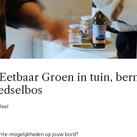
etbaar Groen in tuin, berm
edselbos
Deel
ente-mogelijkheden op jouw bord?