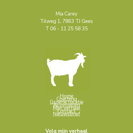
Mia Carey
Tilweg 1, 7863 TJ Gees
T 06 - 11 25 58 35
mcarey@miacarey.nl
Home
Coaching
Groene locatie
Activiteiten
Mijn verhaal
Contact
Nieuwsbrief
Volg mijn verhaal