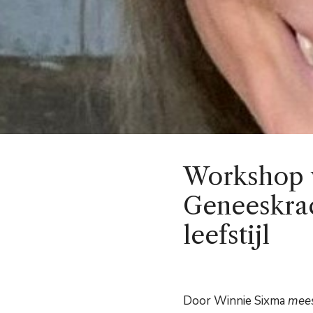
Workshop v
Geneeskrac
leefstijl
Door Winnie Sixma
mees