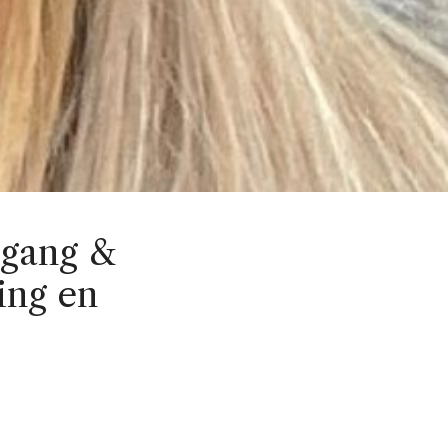
rgang &
ing en