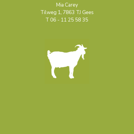
Mia Carey
Tilweg 1, 7863 TJ Gees
T 06 - 11 25 58 35
mcarey@miacarey.nl