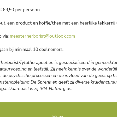
 € 69,50 per persoon.
dout, een product en koffie/thee met een heerlijke lekkernij
 via:
meesterherborist@outlook.com
gaan bij minimaal 10 deelnemers.
herborist/fytotherapeut en is gespecialiseerd in geneeskra
atuurvoeding en leefstijl. Zij heeft kennis over de wonderli
 de psychische processen en de invloed van de geest op he
boristenopleiding De Sprenk en geeft zij diverse kruidencu
ga. Daarnaast is zij IVN-Natuurgids.
Home