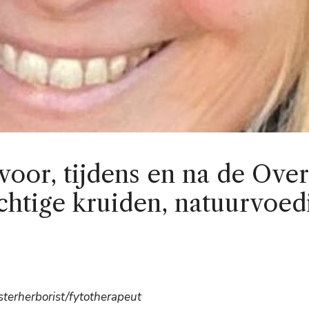
oor, tijdens en na de Ove
htige kruiden, natuurvoed
terherborist/fytotherapeut